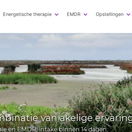
Energetische therapie
EMDR
Opstellingen
ezondheid vanuit energetisch
eling van je energieveld is herstelbevordere