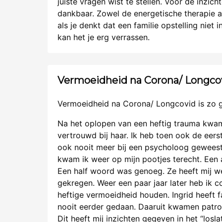
juiste vragen wist te stellen. Voor de inzic
dankbaar. Zowel de energetische therapie al
als je denkt dat een familie opstelling niet 
kan het je erg verrassen.
Vermoeidheid na Corona/ Longcov
Vermoeidheid na Corona/ Longcovid is zo 
Na het oplopen van een heftig trauma kwam I
vertrouwd bij haar. Ik heb toen ook de eer
ook nooit meer bij een psycholoog gewees
kwam ik weer op mijn pootjes terecht. Een a
Een half woord was genoeg. Ze heeft mij we
gekregen. Weer een paar jaar later heb ik c
heftige vermoeidheid houden. Ingrid heeft f
nooit eerder gedaan. Daaruit kwamen patro
Dit heeft mij inzichten gegeven in het “losl