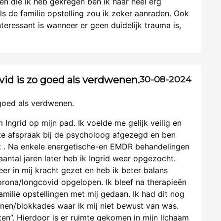
hten die ik heb gekregen ben ik haar heel erg
s de familie opstelling zou ik zeker aanraden. Ook
interessant is wanneer er geen duidelijk trauma is,
id is zo goed als verdwenen.
30-08-2024
goed als verdwenen.
ngrid op mijn pad. Ik voelde me gelijk veilig en
ste afspraak bij de psycholoog afgezegd en ben
t . Na enkele energetische-en EMDR behandelingen
antal jaren later heb ik Ingrid weer opgezocht.
er in mij kracht gezet en heb ik beter balans
orona/longcovid opgelopen. Ik bleef na therapieën
amilie opstellingen met mij gedaan. Ik had dit nog
nen/blokkades waar ik mij niet bewust van was.
aten”. Hierdoor is er ruimte gekomen in mijn lichaam