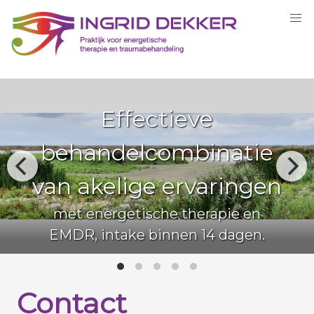
Ziekte en gezo
natie
vanuit energet
ringen
perspectie
pie en
Heling van je energiev
 dagen.
herstelbevordere
Contact